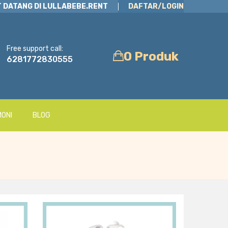
 DATANG DI LULLABEBE.RENT
DAFTAR/LOGIN
Free support call:
0 Produk
6281772830555
MONI
BLOG