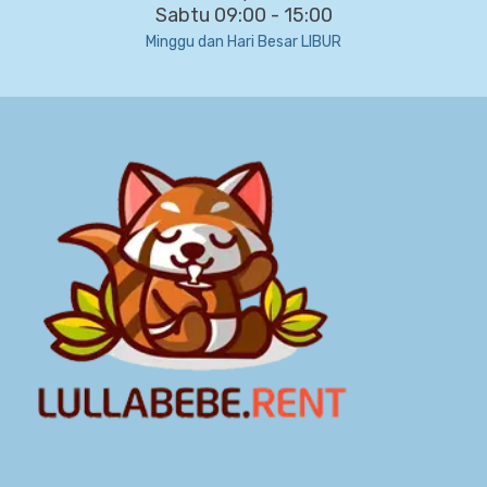
Sabtu 09:00 - 15:00
Minggu dan Hari Besar LIBUR