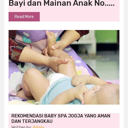
Bayi dan Mainan Anak No.....
Read More
REKOMENDASI BABY SPA JOGJA YANG AMAN
DAN TERJANGKAU
Written by:
Admin