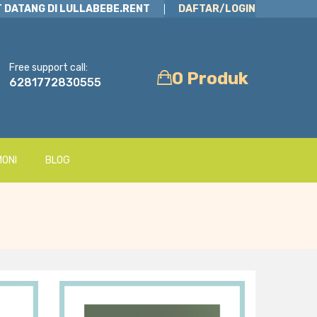
 DATANG DI LULLABEBE.RENT
DAFTAR/LOGIN
Free support call:
0 Produk
6281772830555
MONI
BLOG