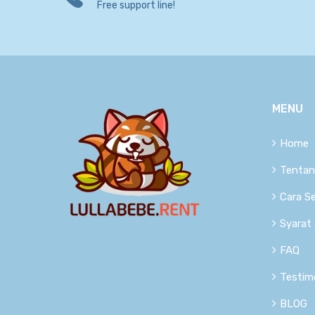
Free support line!
MENU
Home
Tentan
Cara S
Syarat
FAQ
Testim
BLOG