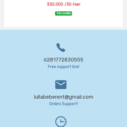
330,000 /30 Hari
Tersedia
6281772830555
Free support line!
lullabeberent@gmail.com
Orders Support!