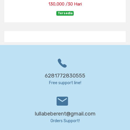
130,000 /30 Hari
Tersedia
6281772830555
Free support line!
lullabeberent@gmail.com
Orders Support!