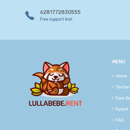
6281772830555
Free support line!
MENU
Home
Tentan
Cara S
Syarat
FAQ