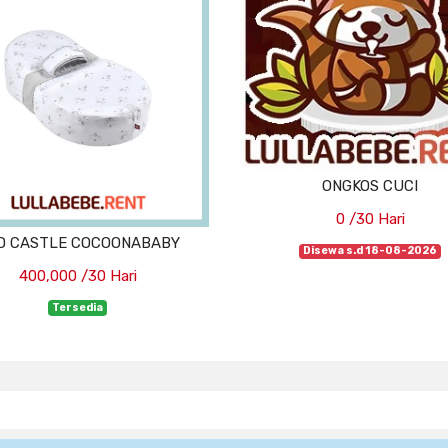
ONGKOS CUCI
0 /30 Hari
D CASTLE COCOONABABY
Disewa s.d 18-08-2026
400,000 /30 Hari
Tersedia