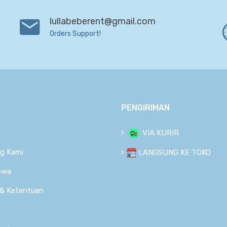
lullabeberent@gmail.com
Orders Support!
PENGIRIMAN
VIA KURIR
g Kami
LANGSUNG KE TOKO
ewa
 & Ketentuan