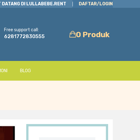
 DATANG DI LULLABEBE.RENT
DAFTAR/LOGIN
Free support call:
0 Produk
6281772830555
MONI
BLOG