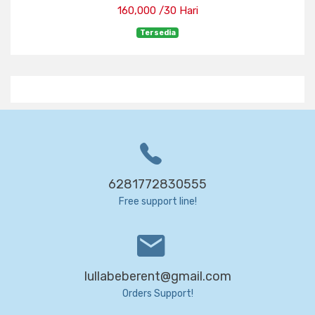
160,000 /30 Hari
Tersedia
6281772830555
Free support line!
lullabeberent@gmail.com
Orders Support!