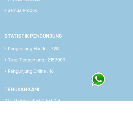
Semua Produk
STATISTIK PENGUNJUNG
Pengunjung Hari Ini : 728
Total Pengunjung : 2157089
Pengunjung Online : 16
TEMUKAN KAMI:
JALAN KALIURANG KM. 7,4