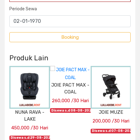
Periode Sewa
Produk Lain
JOIE PACT MAX -
COAL
260,000 /30 Hari
Disewa s.d 08-08-2026
NUNA RAVA -
JOIE MUZE
JO
EAM
LAKE
200,000 /30 Hari
26
450,000 /30 Hari
Disewa s.d 07-08-2026
Hari
Disewa s.d 29-08-2026