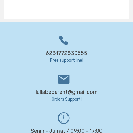
8-2026
6281772830555
Free support line!
lullabeberent@gmail.com
Orders Support!
Senin - Jumat / 09:00 - 17:00