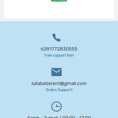
6281772830555
Free support line!
lullabeberent@gmail.com
Orders Support!
Senin - Jumat / 09:00 - 17:00