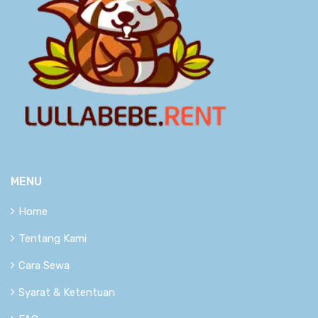
MENU
Home
Tentang Kami
Cara Sewa
Syarat & Ketentuan